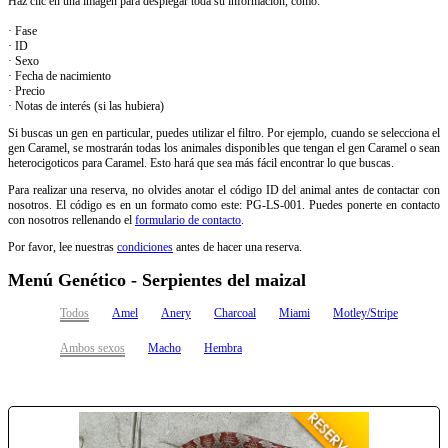
Haz clic en una imagen para desplegar toda su información, como:
· Fase
· ID
· Sexo
· Fecha de nacimiento
· Precio
· Notas de interés (si las hubiera)
Si buscas un gen en particular, puedes utilizar el filtro. Por ejemplo, cuando se selecciona el
gen Caramel, se mostrarán todas los animales disponibles que tengan el gen Caramel o sean
heterocigoticos para Caramel. Esto hará que sea más fácil encontrar lo que buscas.
Para realizar una reserva, no olvides anotar el código ID del animal antes de contactar con
nosotros. El código es en un formato como este: PG-LS-001. Puedes ponerte en contacto
con nosotros rellenando el
formulario de contacto
.
Por favor, lee nuestras
condiciones
antes de hacer una reserva.
Menú Genético - Serpientes del maizal
Todos
Amel
Anery
Charcoal
Miami
Motley/Stripe
Ambos sexos
Macho
Hembra